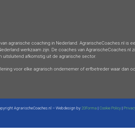
van agrarische coaching in Nederland. AgrarischeCoaches.nl is een
Nederland werkzaam zijn. De coaches van AgrarischeCoaches.nl zij
uitsluitend afkomstig uit de agrarische sector.
erlening voor elke agrarisch ondernemer of erfbetreder waar dan o
pyright AgrarischeCoaches.nl – Webdesign by
20Forma
|
Cookie Policy
|
Privac