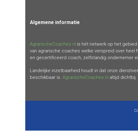
Algemene
informatie
AgrarischeCoaches.nl
is hét netwerk op het gebied 
van agrarische coaches welke verspreid over heel 
en gecertificeerd coach, zelfstandig ondernemer en 
Landelijke inzetbaarheid houdt in dat onze dienstv
beschikbaar is.
AgrarischeCoaches.nl
altijd dichtbij.
Co