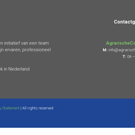
Contact
 initiatief van een team
AgrarischeCo
n ervaren, professioneel
M:
info@agrarisch
T:
06 –
ok in Nederland
y Statement
| All rights reserved