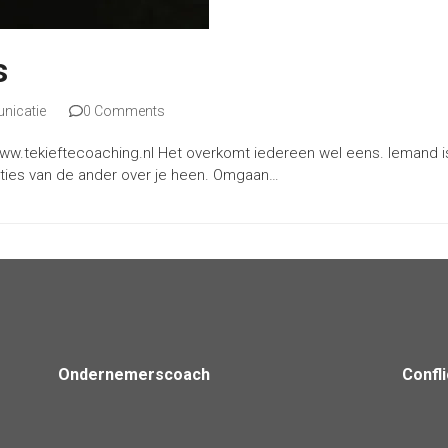
s
icatie
0 Comments
www.tekieftecoaching.nl Het overkomt iedereen wel eens. Iemand is
raties van de ander over je heen. Omgaan…
Ondernemerscoach
Confl