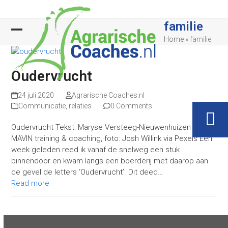
Skip
to
familie
content
Open
Close
Home
»
familie
mobile
mobile
Oudervrucht
menu
menu
24 juli 2020
Agrarische Coaches.nl
Communicatie
,
relaties
0 Comments
Oudervrucht Tekst: Maryse Versteeg-Nieuwenhuizen |
MAVIN training & coaching, foto: Josh Willink via Pexels Een
week geleden reed ik vanaf de snelweg een stuk
binnendoor en kwam langs een boerderij met daarop aan
de gevel de letters ‘Oudervrucht’. Dit deed…
Read more