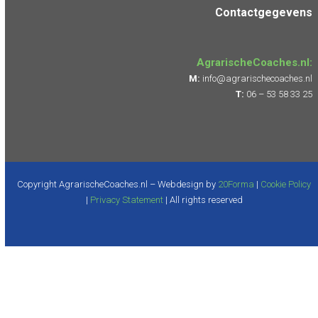
Contactgegevens
AgrarischeCoaches.nl:
M:
info@agrarischecoaches.nl
T:
06 – 53 58 33 25
Copyright AgrarischeCoaches.nl – Webdesign by
20Forma
|
Cookie Policy
|
Privacy Statement
| All rights reserved