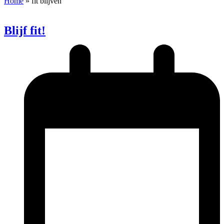
Home
»
fit blijven
Blijf fit!