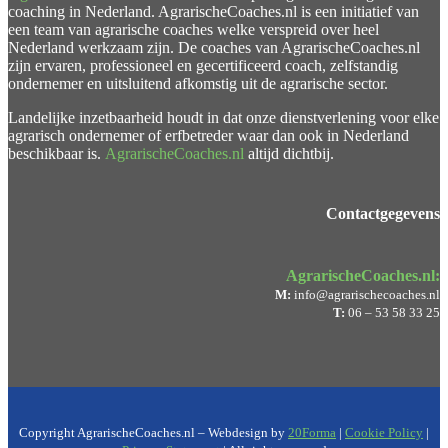
coaching in Nederland. AgrarischeCoaches.nl is een initiatief van
een team van agrarische coaches welke verspreid over heel
Nederland werkzaam zijn. De coaches van AgrarischeCoaches.nl
zijn ervaren, professioneel en gecertificeerd coach, zelfstandig
ondernemer en uitsluitend afkomstig uit de agrarische sector.
Landelijke inzetbaarheid houdt in dat onze dienstverlening voor elke
agrarisch ondernemer of erfbetreder waar dan ook in Nederland
beschikbaar is.
AgrarischeCoaches.nl
altijd dichtbij.
Contactgegevens
AgrarischeCoaches.nl:
M:
info@agrarischecoaches.nl
T:
06 – 53 58 33 25
Copyright AgrarischeCoaches.nl – Webdesign by
20Forma
|
Cookie Policy
|