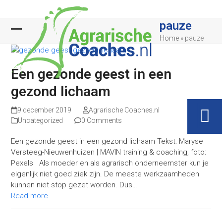
Skip
to
pauze
content
Open
Close
Home
»
pauze
mobile
mobile
Een gezonde geest in een
menu
menu
gezond lichaam
9 december 2019
Agrarische Coaches.nl
Uncategorized
0 Comments
Een gezonde geest in een gezond lichaam Tekst: Maryse
Versteeg-Nieuwenhuizen | MAVIN training & coaching, foto:
Pexels Als moeder en als agrarisch onderneemster kun je
eigenlijk niet goed ziek zijn. De meeste werkzaamheden
kunnen niet stop gezet worden. Dus…
Read more