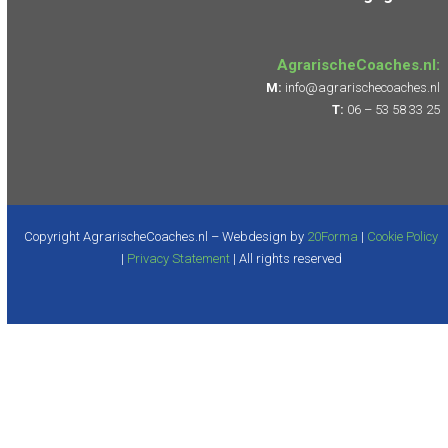
AgrarischeCoaches.nl:
M:
info@agrarischecoaches.nl
T:
06 – 53 58 33 25
Copyright AgrarischeCoaches.nl – Webdesign by
20Forma
|
Cookie Policy
|
Privacy Statement
| All rights reserved