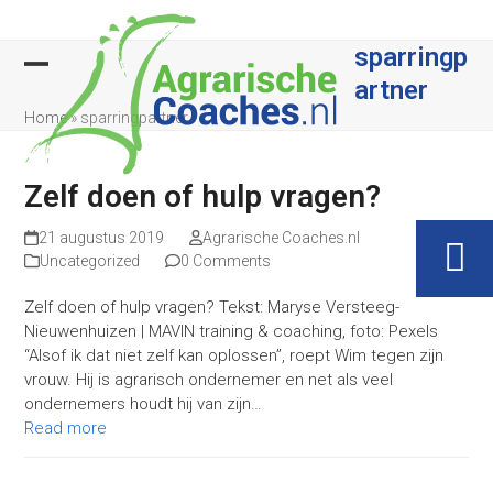
Skip
to
sparringp
content
artner
Open
Close
Home
»
sparringpartner
mobile
mobile
menu
menu
Zelf doen of hulp vragen?
21 augustus 2019
Agrarische Coaches.nl
Uncategorized
0 Comments
Zelf doen of hulp vragen? Tekst: Maryse Versteeg-
Nieuwenhuizen | MAVIN training & coaching, foto: Pexels
“Alsof ik dat niet zelf kan oplossen”, roept Wim tegen zijn
vrouw. Hij is agrarisch ondernemer en net als veel
ondernemers houdt hij van zijn…
Read more