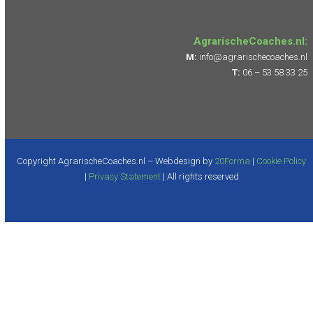
AgrarischeCoaches.nl:
M:
info@agrarischecoaches.nl
T:
06 – 53 58 33 25
Copyright AgrarischeCoaches.nl – Webdesign by
20Forma
|
Cookie Policy
|
Privacy Statement
| All rights reserved