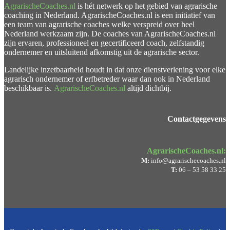
AgrarischeCoaches.nl
is hét netwerk op het gebied van agrarische
coaching in Nederland. AgrarischeCoaches.nl is een initiatief van
een team van agrarische coaches welke verspreid over heel
Nederland werkzaam zijn. De coaches van AgrarischeCoaches.nl
zijn ervaren, professioneel en gecertificeerd coach, zelfstandig
ondernemer en uitsluitend afkomstig uit de agrarische sector.
Landelijke inzetbaarheid houdt in dat onze dienstverlening voor elke
agrarisch ondernemer of erfbetreder waar dan ook in Nederland
beschikbaar is.
AgrarischeCoaches.nl
altijd dichtbij.
Contactgegevens
AgrarischeCoaches.nl:
M:
info@agrarischecoaches.nl
T:
06 – 53 58 33 25