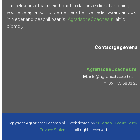
Landelijke inzetbaarheid houdt in dat onze dienstverlening
voor elke agrarisch ondernemer of erfbetreder waar dan ook
in Nederland beschikbaar is.
AgrarischeCoaches.nl
altijd
dichtbij.
Contactgegevens
AgrarischeCoaches.nl:
M:
info@agrarischecoaches.nl
T:
06 – 53 58 33 25
Copyright AgrarischeCoaches.nl – Webdesign by
20Forma
|
Cookie Policy
|
Privacy Statement
| All rights reserved