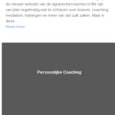
de nieuwe website van de agrarischecoaches.nl We zijn
van plan regelmatig wat te schrijven over boeren, coaching,
mediation, trainingen en meer van dat zulk zaken. Maar in
deze…
Read more
Persoonlijke Coaching