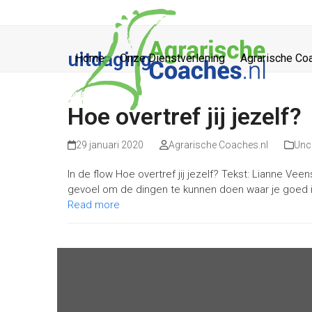
Skip
to
content
uitdaging
Home
Onze Dienstverlening
Agrarische Co
Hoe overtref jij jezelf?
29 januari 2020
Agrarische Coaches.nl
Unc
In de flow Hoe overtref jij jezelf? Tekst: Lianne Vee
gevoel om de dingen te kunnen doen waar je goed 
Read more