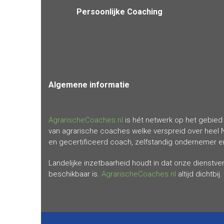
Persoonlijke Coaching
Algemene
informatie
AgrarischeCoaches.nl
is hét netwerk op het gebied 
van agrarische coaches welke verspreid over heel 
en gecertificeerd coach, zelfstandig ondernemer en 
Landelijke inzetbaarheid houdt in dat onze dienstv
beschikbaar is.
AgrarischeCoaches.nl
altijd dichtbij.