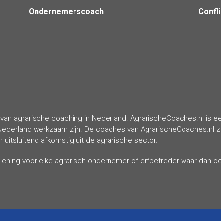
Ondernemerscoach
Confl
van agrarische coaching in Nederland. AgrarischeCoaches.nl is een
Nederland werkzaam zijn. De coaches van AgrarischeCoaches.nl zij
uitsluitend afkomstig uit de agrarische sector.
erlening voor elke agrarisch ondernemer of erfbetreder waar dan o