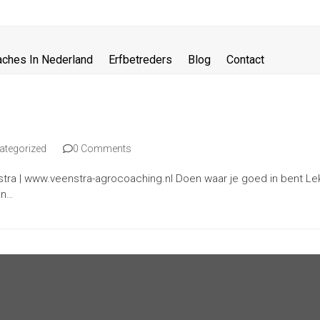
aches In Nederland
Erfbetreders
Blog
Contact
ategorized
0 Comments
nstra | www.veenstra-agrocoaching.nl Doen waar je goed in bent Lekker
in…