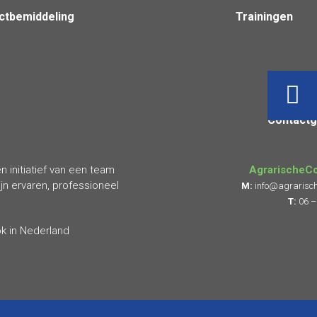
ictbemiddeling
Trainingen
Contact
 initiatief van een team
AgrarischeCo
n ervaren, professioneel
M:
info@agrarisch
T:
06 –
ok in Nederland