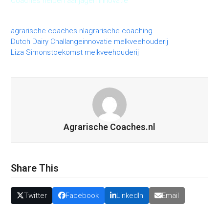
Coaches helpen aanjagen innovatie
agrarische coaches.nl
agrarische coaching
Dutch Dairy Challange
innovatie melkveehouderij
Liza Simons
toekomst melkveehouderij
Agrarische Coaches.nl
Share This
Twitter
Facebook
LinkedIn
Email