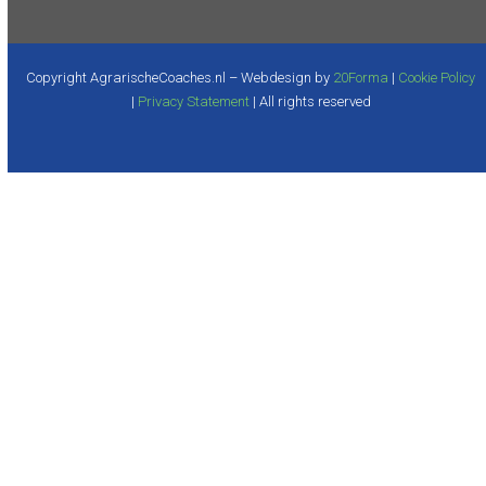
Copyright AgrarischeCoaches.nl – Webdesign by
20Forma
|
Cookie Policy
|
Privacy Statement
| All rights reserved