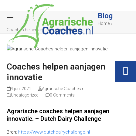
Skip
to
Blog
content
Open
Close
Home
»
Coaches helpen aanjagen innovatie
mobile
mobile
menu
menu
Coaches helpen aanjagen
innovatie
4 juni 2021
Agrarische Coaches.nl
Uncategorized
0 Comments
Agrarische coaches helpen aanjagen
innovatie. – Dutch Dairy Challenge
Bron:
https://www.dutchdairychallenge.nl