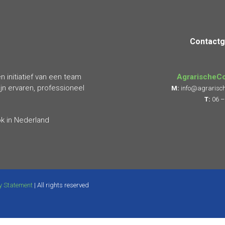
Contact
 initiatief van een team
AgrarischeCo
n ervaren, professioneel
M:
info@agrarisch
T:
06 –
ok in Nederland
y Statement
| All rights reserved