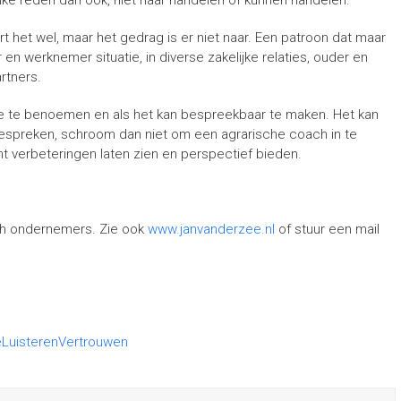
lke reden dan ook, niet naar handelen of kunnen handelen.
t het wel, maar het gedrag is er niet naar. Een patroon dat maar
 en werknemer situatie, in diverse zakelijke relaties, ouder en
artners.
ze te benoemen en als het kan bespreekbaar te maken. Het kan
 bespreken, schroom dan niet om een agrarische coach in te
cht verbeteringen laten zien en perspectief bieden.
sch ondernemers. Zie ook
www.janvanderzee.nl
of stuur een mail
e
Luisteren
Vertrouwen