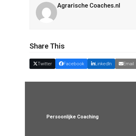
Agrarische Coaches.nl
Share This
Twitter
Facebook
LinkedIn
Email
Stop vergelijken en zoek veerkracht
previous
post:
Persoonlijke Coaching