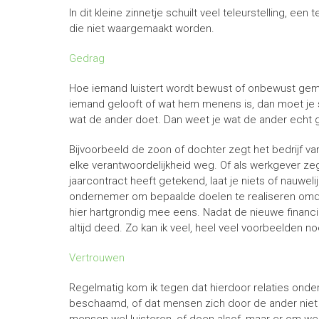
In dit kleine zinnetje schuilt veel teleurstelling, ee
die niet waargemaakt worden.
Gedrag
Hoe iemand luistert wordt bewust of onbewust geme
iemand gelooft of wat hem menens is, dan moet je 
wat de ander doet. Dan weet je wat de ander echt g
Bijvoorbeeld de zoon of dochter zegt het bedrijf v
elke verantwoordelijkheid weg. Of als werkgever zeg 
jaarcontract heeft getekend, laat je niets of nauwel
ondernemer om bepaalde doelen te realiseren omdat
hier hartgrondig mee eens. Nadat de nieuwe financie
altijd deed. Zo kan ik veel, heel veel voorbeelden 
Vertrouwen
Regelmatig kom ik tegen dat hierdoor relaties onde
beschaamd, of dat mensen zich door de ander niet 