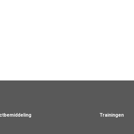
Wie neemt het bedrijf over?
next
post:
ictbemiddeling
Trainingen