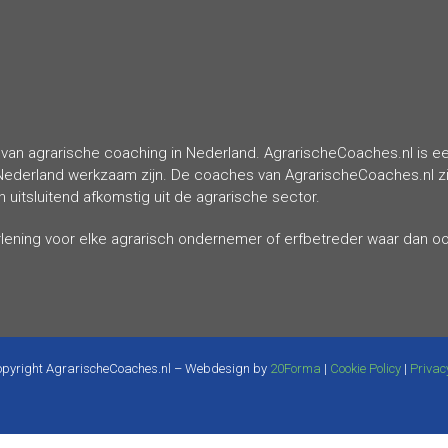
van agrarische coaching in Nederland. AgrarischeCoaches.nl is een
Nederland werkzaam zijn. De coaches van AgrarischeCoaches.nl zij
uitsluitend afkomstig uit de agrarische sector.
erlening voor elke agrarisch ondernemer of erfbetreder waar dan o
pyright AgrarischeCoaches.nl – Webdesign by
20Forma
|
Cookie Policy
|
Privac