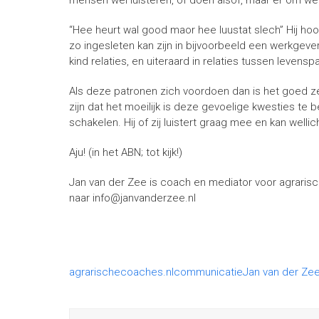
mensen wel luisteren, of doen alsof, maar er om we
“Hee heurt wal good maor hee luustat slech” Hij hoor
zo ingesleten kan zijn in bijvoorbeeld een werkgever
kind relaties, en uiteraard in relaties tussen levensp
Als deze patronen zich voordoen dan is het goed 
zijn dat het moeilijk is deze gevoelige kwesties te
schakelen. Hij of zij luistert graag mee en kan welli
Aju! (in het ABN; tot kijk!)
Jan van der Zee is coach en mediator voor agrari
naar info@janvanderzee.nl
agrarischecoaches.nl
communicatie
Jan van der Ze