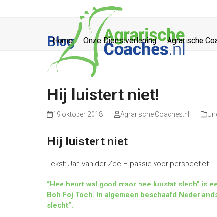
Skip
to
content
Blog
Home
Onze Dienstverlening
Agrarische Co
Hij luistert niet!
19 oktober 2018
Agrarische Coaches.nl
Un
Hij luistert niet
Tekst: Jan van der Zee – passie voor perspectief
“Hee heurt wal good maor hee luustat slech” is 
Boh Foj Toch. In algemeen beschaafd Nederlands (
slecht”.