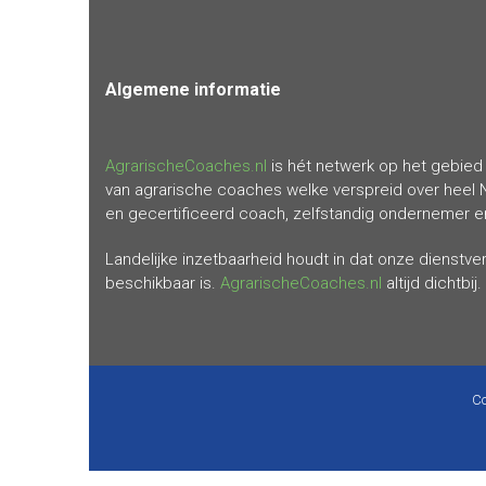
Algemene
informatie
AgrarischeCoaches.nl
is hét netwerk op het gebied 
van agrarische coaches welke verspreid over heel 
en gecertificeerd coach, zelfstandig ondernemer en 
Landelijke inzetbaarheid houdt in dat onze dienstv
beschikbaar is.
AgrarischeCoaches.nl
altijd dichtbij.
Co