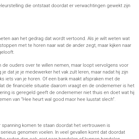
n teleurstelling die ontstaat doordat er verwachtingen gewekt zijn
ten aan het gedrag dat wordt vertoond. Als je wilt weten wat
stoppen met te horen naar wat de ander zegt, maar kijken naar
elooft.
an de ouders over te willen nemen, maar loopt vervolgens voor
je dat je je medewerker het vak zult leren, maar nadat hij zijn
ijks iets van je horen. Of een bank maakt afspraken met de
 de financiële situatie daarom vraagt en de ondernemer is het
ring is geregeld geeft de ondernemer niet thuis en doet wat hij
noemen van “Hee heurt wal good maor hee luustat slech”.
r spanning komen te staan doordat het vertrouwen is
serieus genomen voelen. In veel gevallen komt dat doordat