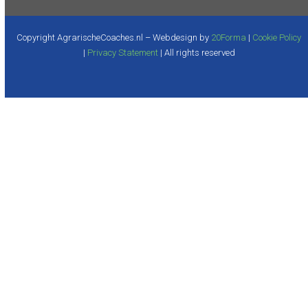
Copyright AgrarischeCoaches.nl – Webdesign by
20Forma
|
Cookie Policy
|
Privacy Statement
| All rights reserved