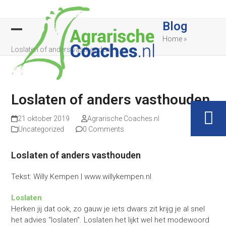
Skip
to
Blog
content
Open
Close
Home
»
Loslaten of anders vasthouden
mobile
mobile
menu
menu
Loslaten of anders vasthouden
21 oktober 2019
Agrarische Coaches.nl
Uncategorized
0 Comments
Loslaten of anders vasthouden
Tekst: Willy Kempen | www.willykempen.nl
Loslaten
Herken jij dat ook, zo gauw je iets dwars zit krijg je al snel
het advies “loslaten”. Loslaten het lijkt wel het modewoord