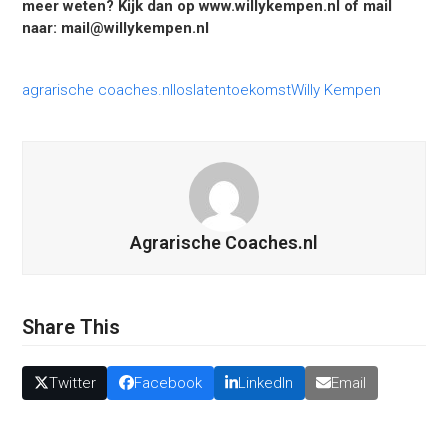
meer weten? Kijk dan op
www.willykempen.nl
of mail
naar: mail@willykempen.nl
agrarische coaches.nl
loslaten
toekomst
Willy Kempen
Agrarische Coaches.nl
Share This
Twitter
Facebook
LinkedIn
Email